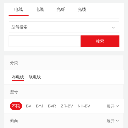
电线
电缆
光纤
光缆
分类：
布电线
软电线
型号：
不限
BV
BYJ
BVR
ZR-BV
NH-BV
展开
WDZ-BYJ
WDZN-BYJ
BLV
WDZ-BYJ(F)
截面：
展开
ZCN-BV
ZR-BVR
NH-BVR
BVV
BVVB