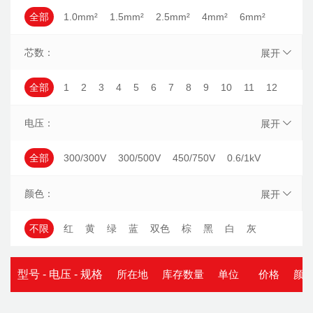
全部
1.0mm²
1.5mm²
2.5mm²
4mm²
6mm²
NH-BVV
BLVVB
ZB-BVR
WDZB-BYJ
10mm²
16mm²
25mm²
0.5mm²
0.75mm²
芯数：
ZB-BV
ZBN-BVR
BLX
ZBN-BVVB
展开
35mm²
50mm²
70mm²
95mm²
120mm²
WDZBN-BVR
ZAN-BVVB
WDZA-BVR
全部
1
2
3
4
5
6
7
8
9
10
11
12
150mm²
185mm²
240mm²
300mm²
400mm²
BVR-105
ZAN-BVR
ZA-BVR
ZCN-BVR
13
14
15
16
17
18
19
20
21
22
23
电压：
500mm²
展开
ZAN-BV
ZR-BLV
ZB-BLV
NH-BLVV
24
25
26
27
28
29
30
31
32
33
34
全部
300/300V
300/500V
450/750V
0.6/1kV
ZR-BLVV
ZB-BLVV
ZA-BLVV
ZBN-BV
35
36
37
38
39
40
41
42
43
44
45
380/660V
其它
ZR-BVV
ZB-BVV
ZA-BVV
ZCN-BVV
颜色：
46
47
48
49
50
51
52
53
54
55
56
展开
ZBN-BVV
ZAN-BVV
BLV-105
NH-BVVB
57
58
59
60
61
不限
红
黄
绿
蓝
双色
棕
黑
白
灰
ZR-BVVB
型号 - 电压 - 规格
所在地
库存数量
单位
价格
颜