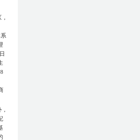
区，
体系
理
日
生
8
商
外，
配
基
的