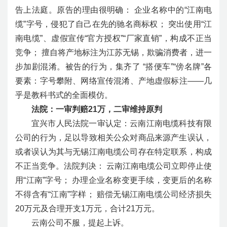
告上法庭。原告的理由很明确： 企业名称中的“江南电
缆”字号，侵犯了自己在先的驰名商标权； 突出使用“江
南电缆”、虚假宣传“官方授权”“厂家直销”，构成不正当
竞争； 擅自将产地标注为江苏无锡，欺骗消费者，进一
步加剧混淆。被告的行为，集齐了 “搭便车”“傍名牌”各
要素：字号攀附、网络宣传混淆、产地虚假标注——几
乎是教科书式的全面模仿。
法院：一审判赔21万，二审维持原判
宜兴市人民法院一审认定：云南江南电缆科技有限
公司的行为，足以导致相关公众对商品来源产生误认，
或者误认为其与无锡江南电缆公司存在特定联系，构成
不正当竞争。法院判决： 云南江南电缆公司立即停止使
用“江南”字号； 办理企业名称变更手续，变更后的名称
不得含有“江南”字样； 赔偿无锡江南电缆公司经济损失
20万元及合理开支1万元，合计21万元。
云南公司不服，提起上诉。