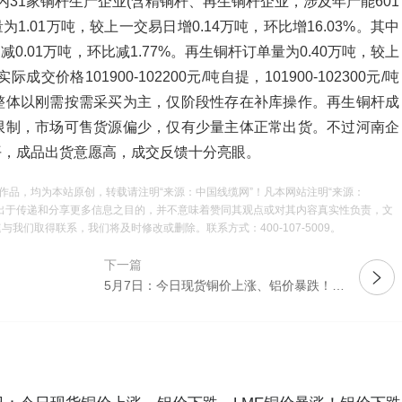
研国内31家铜杆生产企业(含精铜杆、再生铜杆企业，涉及年产能601
1.01万吨，较上一交易日增0.14万吨，环比增16.03%。其中
0.01万吨，环比减1.77%。再生铜杆订单量为0.40万吨，较上
成交价格101900-102200元/吨自提，101900-102300元/吨
整体以刚需按需采买为主，仅阶段性存在补库操作。再生铜杆成
限制，市场可售货源偏少，仅有少量主体正常出货。不过河南企
平，成品出货意愿高，成交反馈十分亮眼。
作品，均为本站原创，转载请注明“来源：中国线缆网”！凡本网站注明“来源：
载出于传递和分享更多信息之目的，并不意味着赞同其观点或对其内容真实性负责，文
们取得联系，我们将及时修改或删除。联系方式：400-107-5009。
下一篇
5月7日：今日现货铜价上涨、铝价暴跌！LME铜价同期暴涨！铝价同期大跌！