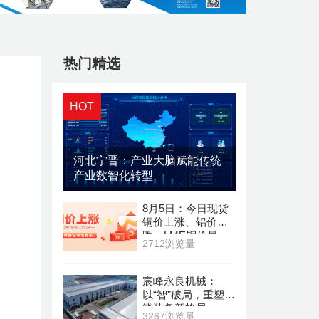
热门精选
HOT
河北宁晋：产业大脑赋能传统
产业数智化转型
8月5日：今日现货
铜价上涨、铝价下
跌，LME铜价暴
2712浏览量
涨！铝价下跌
宸峰永良机械：
以“智”破局，重塑线
缆装备新格局
3267浏览量