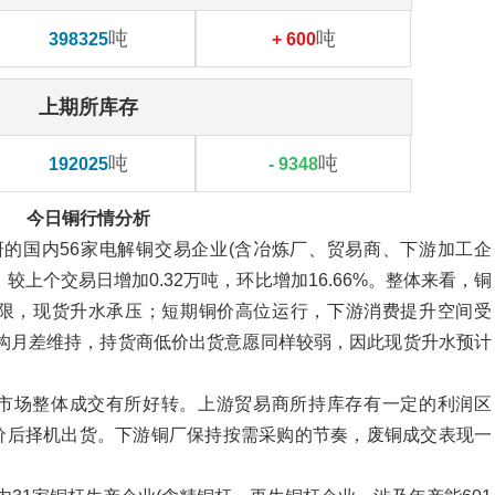
吨
吨
398325
+ 600
上期所库存
吨
吨
192025
- 9348
今日铜行情分析
l调研的国内56家电解铜交易企业(含冶炼厂、贸易商、下游加工企
，较上个交易日增加0.32万吨，环比增加16.66%。整体来看，铜
限，现货升水承压；短期铜价高位运行，下游消费提升空间受
o结构月差维持，持货商低价出货意愿同样较弱，因此现货升水预计
市场整体成交有所好转。上游贸易商所持库存有一定的利润区
价后择机出货。下游铜厂保持按需采购的节奏，废铜成交表现一
。