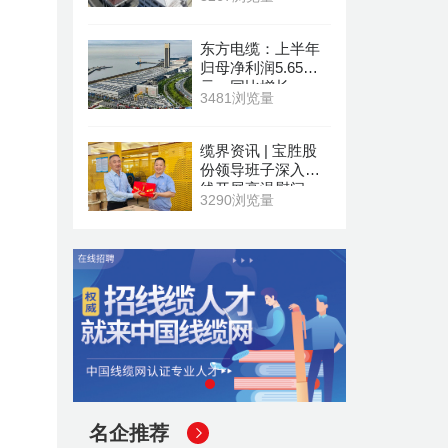
东方电缆：上半年
归母净利润5.65亿
元，同比增长
3481浏览量
19.41%
缆界资讯 | 宝胜股
份领导班子深入一
线开展高温慰问
3290浏览量
名企推荐