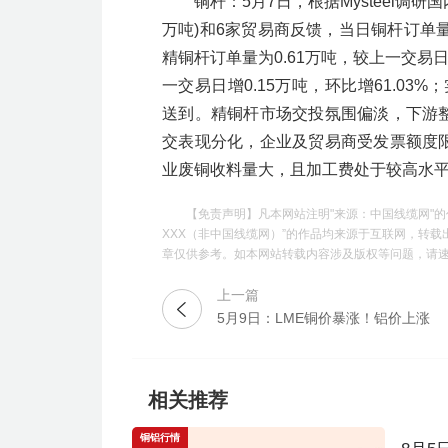
铜杆：5月7日，根据Mysteel调
万吨)和6家贸易商反馈，当日铜杆订单量为
精铜杆订单量为0.61万吨，较上一交易日减
一交易日增0.15万吨，环比增61.03%；实际
送到。精铜杆市场交投氛围偏淡，下游
交表现分化，企业及贸易商受发票额度
业废铜收料量大，且加工费处于较高水
【免责声明】凡本网站注明"来源：中国线缆网"的
XXX（非中国线缆网）”的作品均来源于互联网，转
章仅供参考。如本网站转载内容涉及版权等问题，请速与我
上一篇
5月9日：LME铜价暴涨！铝价上涨
相关推荐
铜铝行情